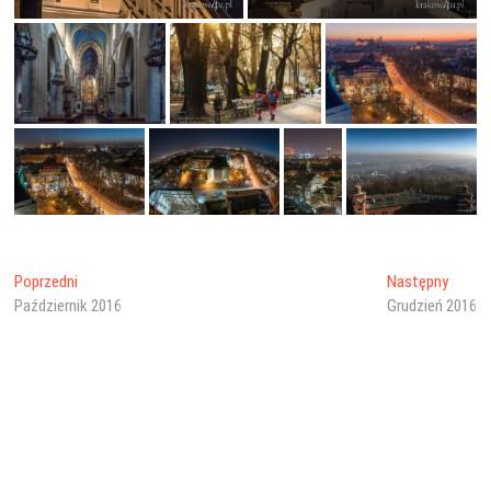
Nawigacja
Poprzedni
Nastę
Poprzedni
Następny
wpis:
wpis:
Październik 2016
Grudzień 2016
wpisu