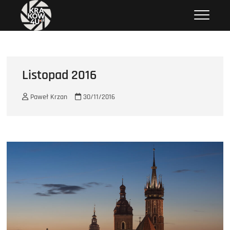
Przejdź
krakow4u.pl
ZDJĘCIA KRAKOWA, ZABYTKI KRAKOWA, KOŚCIOŁY KRAKOWA
do
treści
Listopad 2016
Paweł Krzan
30/11/2016