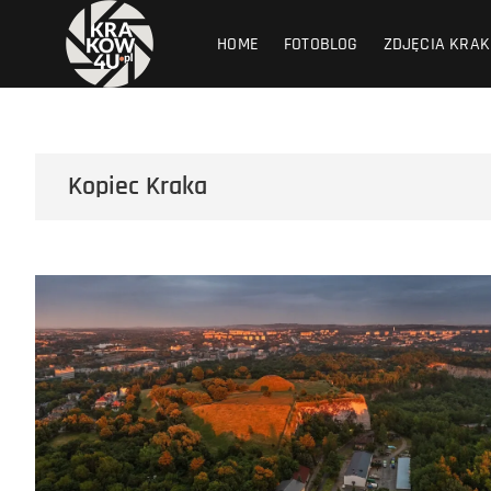
Przejdź
krakow4u.pl
ZDJĘCIA KRAKOWA, ZABYTKI KRAKOWA, KOŚCIOŁY KRAK
do
HOME
FOTOBLOG
ZDJĘCIA KRA
treści
Kopiec Kraka