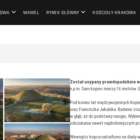
OWA
KOWA
WAWEL
RYNEK GŁÓWNY
KOŚCIOŁY KRAKOWA
Został usypany prawdopodobnie w V
n.p.m. Sam kopiec mierzy 16 metrów. 
Pod koniec lat międzywojennych Kopi
oraz Franciszka Jakubika. Badanie z
w głąb, aż do podstawy nasypu. Wybier
odszukania nawet najdrobniejszych p
Wewnątrz kopca natrafiono na ślady 