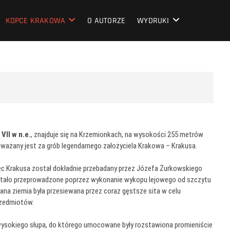
KOPCE KRAKOWA
O AUTORZE
WYDRUKI
II w n.e.
, znajduje się na Krzemionkach, na wysokości 255 metrów
Uważany jest za grób legendarnego założyciela Krakowa – Krakusa.
ec Krakusa został dokładnie przebadany przez Józefa Żurkowskiego
ostało przeprowadzone poprzez wykonanie wykopu lejowego od szczytu
ana ziemia była przesiewana przez coraz gęstsze sita w celu
rzedmiotów.
wysokiego słupa, do którego umocowane były rozstawiona promieniście