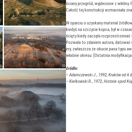
ściany przegród, wyplecione z wikliny.
Całość tej konstrukcji wzmacniała zn
W oparciu o uzyskany materiał źródłow
kiedyś na szczycie kopca, był w czas
ścięty kiedy zaczęła rozprzestrzeniać
Pozwala to zdaniem autora, datować u
ery, zwłaszcza że okucie pasa typu aw
właśnie okresu. [Ostatnia modyfikacja: 
źródło:
– Adamczewski J., 1992, Kraków od A d
– Kiełkowski R., 1972, Historie spod K