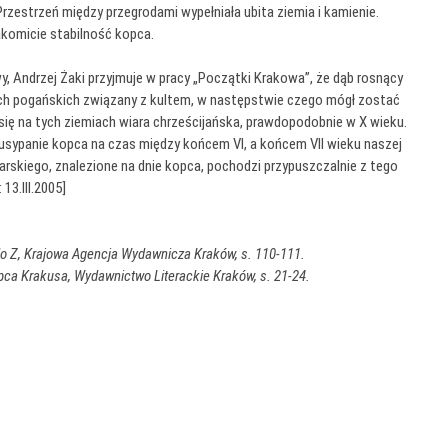
 Przestrzeń między przegrodami wypełniała ubita ziemia i kamienie.
akomicie stabilność kopca.
y, Andrzej Żaki przyjmuje w pracy „Początki Krakowa”, że dąb rosnący
ach pogańskich związany z kultem, w następstwie czego mógł zostać
 się na tych ziemiach wiara chrześcijańska, prawdopodobnie w X wieku.
sypanie kopca na czas między końcem VI, a końcem VII wieku naszej
arskiego, znalezione na dnie kopca, pochodzi przypuszczalnie z tego
13.III.2005]
o Z, Krajowa Agencja Wydawnicza Kraków, s. 110-111.
opca Krakusa, Wydawnictwo Literackie Kraków, s. 21-24.