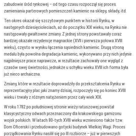
zabudowie śród rynkowej – od tego czasu rozpoczął się proces
zamieniania parterowych pomieszczeń kamienic na sklepy, składy, itd.
Ten okres okazał się szczytowym punktem w historii Rynku, w
następnych dziesięcioleciach, aż do początku XIX wieku, na Rynku nie
następowały gwałtowne zmiany. Z jednej strony powstawały coraz
bardziej okazałe rezydencje magnackie (XVII i pierwsza połowa XVIII
wieku), często w wyniku łączenia sąsiednich kamienic. Drugą stroną
medalu była powolna degradacja kamienic, wykonywano przy nich jedynie
najpilniejsze prace naprawcze, w rezultacie zachowały one wygląd z
czasów swej świetności, jednakże u schyłku wieku XVIII ich forma była
już nieco archaiczna.
Zmiany, które w rezultacie doprowadziły do przekształcenia Rynku w
reprezentacyjny plac jaki znamy dzisiaj, rozpoczęły się po koniec XVIII
wieku i trwały z różnym natężeniem przez cały wiek XIX.
W roku 1782 po południowej stronie wieży ratuszowej powstał
klasycystyczny odwach przeznaczony dla krakowskiego garnizonu
wojsk polskich. W latach 80-tych XVIII wieku wzniesiono także tzw.
Dom Oficerski i przebudowano gotycki budynek Wielkiej Wagi. Proces
porządkowania Rynku nasilił się po III rozbiorze – już w pierwszych