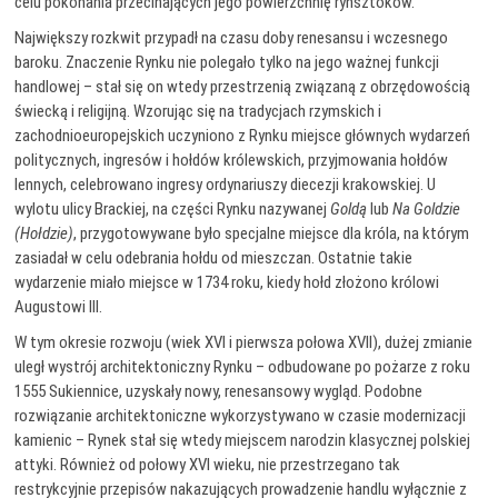
celu pokonania przecinających jego powierzchnię rynsztoków.
Największy rozkwit przypadł na czasu doby renesansu i wczesnego
baroku. Znaczenie Rynku nie polegało tylko na jego ważnej funkcji
handlowej – stał się on wtedy przestrzenią związaną z obrzędowością
świecką i religijną. Wzorując się na tradycjach rzymskich i
zachodnioeuropejskich uczyniono z Rynku miejsce głównych wydarzeń
politycznych, ingresów i hołdów królewskich, przyjmowania hołdów
lennych, celebrowano ingresy ordynariuszy diecezji krakowskiej. U
wylotu ulicy Brackiej, na części Rynku nazywanej
Goldą
lub
Na Goldzie
(Hołdzie)
, przygotowywane było specjalne miejsce dla króla, na którym
zasiadał w celu odebrania hołdu od mieszczan. Ostatnie takie
wydarzenie miało miejsce w 1734 roku, kiedy hołd złożono królowi
Augustowi III.
W tym okresie rozwoju (wiek XVI i pierwsza połowa XVII), dużej zmianie
uległ wystrój architektoniczny Rynku – odbudowane po pożarze z roku
1555 Sukiennice, uzyskały nowy, renesansowy wygląd. Podobne
rozwiązanie architektoniczne wykorzystywano w czasie modernizacji
kamienic – Rynek stał się wtedy miejscem narodzin klasycznej polskiej
attyki. Również od połowy XVI wieku, nie przestrzegano tak
restrykcyjnie przepisów nakazujących prowadzenie handlu wyłącznie z