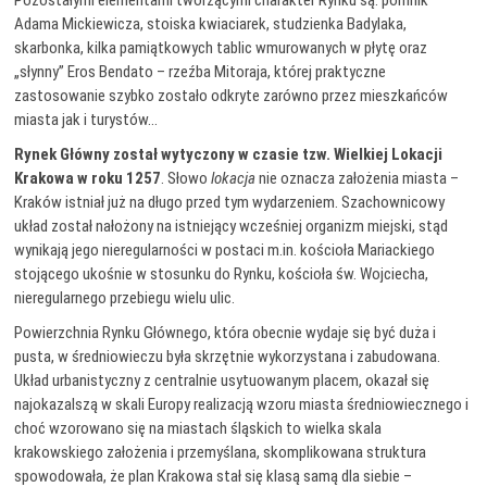
Pozostałymi elementami tworzącymi charakter Rynku są: pomnik
Adama Mickiewicza, stoiska kwiaciarek, studzienka Badylaka,
skarbonka, kilka pamiątkowych tablic wmurowanych w płytę oraz
„słynny” Eros Bendato – rzeźba Mitoraja, której praktyczne
zastosowanie szybko zostało odkryte zarówno przez mieszkańców
miasta jak i turystów…
Rynek Główny został wytyczony w czasie tzw. Wielkiej Lokacji
Krakowa w roku 1257
. Słowo
lokacja
nie oznacza założenia miasta –
Kraków istniał już na długo przed tym wydarzeniem. Szachownicowy
układ został nałożony na istniejący wcześniej organizm miejski, stąd
wynikają jego nieregularności w postaci m.in. kościoła Mariackiego
stojącego ukośnie w stosunku do Rynku, kościoła św. Wojciecha,
nieregularnego przebiegu wielu ulic.
Powierzchnia Rynku Głównego, która obecnie wydaje się być duża i
pusta, w średniowieczu była skrzętnie wykorzystana i zabudowana.
Układ urbanistyczny z centralnie usytuowanym placem, okazał się
najokazalszą w skali Europy realizacją wzoru miasta średniowiecznego i
choć wzorowano się na miastach śląskich to wielka skala
krakowskiego założenia i przemyślana, skomplikowana struktura
spowodowała, że plan Krakowa stał się klasą samą dla siebie –