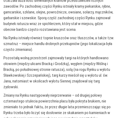
otaczała duża ilość drewnianych kramów przedstawicieli różnych
zawodów. Po zachodniej części Rynku istniały kramy piekarskie, rybne,
garncarskie, szklane, olejne, powroźnicze, owsiane, solarzy, mączników,
garbarskie i szewskie. Sporą część zachodniej części Rynku zajmował
budynek ratusza wraz ze spichlerzem, który stał w miejscu, gdzie
obecnie bardzo często rozstawiana jest scena.
Na Rynku istniały również topnie kruszców oraz tłuszczów, a także tzw.
szmatruz – miejsce handlu drobnych przekupniów (jego lokalizacja była
często zmieniana).
Pozostałą wolną przestrzeń zajmowały targi na których handlowano:
ołowiem (między ulicami Bracką i Grodzką), węglem (między Wiślną i
Bracką, po południowej stronie ratusza), solą (na rogu Rynku u wylotu
Sławkowskiej i Szczepańskiej), targ kurzy mieścił się u wylotu ul. św.
Jana, natomiast w okolicach wylotu Siennej znajdował się targ
żydowski.
Zmiany na Rynku następowały nieprzerwanie – od drugiej połowy
czternastego stulecia powierzchnia placu była pokryta brukiem, nie
zmieniało to jednak faktu, że przez długie lata przemieszczając się po
Rynku trzeba było liczyć się dosłownie ze skakaniem po kamieniach w