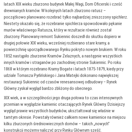
latach XIX wieku zburzono budynek Małej Wagi, Dom Oficerski i cześć
drewnianych kramów. W kolejnych latach zburzono ratusz –
początkowo planowano rozebrać tylko najbardziej zniszczony spichlerz.
Niestety okazało się, że rozebranie spichlerza spowodowało pękanie
murów właściwego Ratusza, który w rezultacie również został
zburzony. Planowany remont Sukiennic doszedł do skutku dopiero w
drugiej połowie XIX wieku, wcześniej rozbierano stare kramy, a
powierzchnię uporządkowanego Rynku pokryto nowym brukiem. W roku
1852 nastąpiło zburzenie Kramów Żelaznych, a następnie wszystkich
innych kramów i straganów po zachodniej stronie Sukiennic. Po roku
1868 w którym rozebrano Kramy Bogate i latach 1875-1879, kiedy przy
udziale Tomasza Pyrlińskiego i Jana Matejki dokonano największej
restauracji Sukiennic od czasów renesansowej odbudowy – Rynek
Główny zyskał wygląd bardzo zbliżony do obecnego.
XIX wiek, a w szczególności jego druga połowa to czas intensywnych
przemian w wyglądzie kamienic otaczających Rynek Główny. Dzisiejszy
wygląd prawie wszystkich budynków, ukształtował się właśnie w
tamtym okresie. Powstały również całkiem nowe kamienice na miejscu
kilku zburzonych średniowiecznych domów – takich „nowych”
konstrukcji możemy naliczyć przy Rynku Głównym sześć.