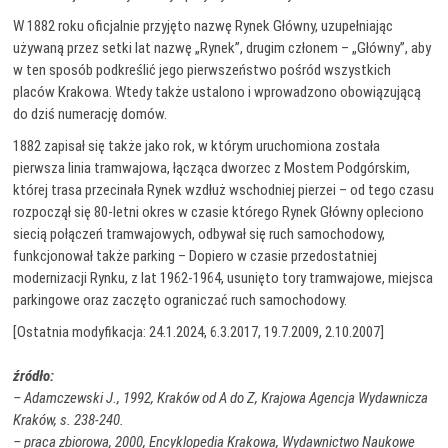
W 1882 roku oficjalnie przyjęto nazwę Rynek Główny, uzupełniając
używaną przez setki lat nazwę „Rynek”, drugim członem – „Główny”, aby
w ten sposób podkreślić jego pierwszeństwo pośród wszystkich
placów Krakowa. Wtedy także ustalono i wprowadzono obowiązującą
do dziś numerację domów.
1882 zapisał się także jako rok, w którym uruchomiona została
pierwsza linia tramwajowa, łącząca dworzec z Mostem Podgórskim,
której trasa przecinała Rynek wzdłuż wschodniej pierzei – od tego czasu
rozpoczął się 80-letni okres w czasie którego Rynek Główny opleciono
siecią połączeń tramwajowych, odbywał się ruch samochodowy,
funkcjonował także parking – Dopiero w czasie przedostatniej
modernizacji Rynku, z lat 1962-1964, usunięto tory tramwajowe, miejsca
parkingowe oraz zaczęto ograniczać ruch samochodowy.
[Ostatnia modyfikacja: 24.1.2024, 6.3.2017, 19.7.2009, 2.10.2007]
źródło:
– Adamczewski J., 1992, Kraków od A do Z, Krajowa Agencja Wydawnicza
Kraków, s. 238-240.
– praca zbiorowa, 2000, Encyklopedia Krakowa, Wydawnictwo Naukowe