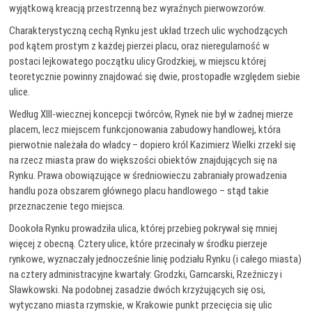
wyjątkową kreacją przestrzenną bez wyraźnych pierwowzorów.
Charakterystyczną cechą Rynku jest układ trzech ulic wychodzących
pod kątem prostym z każdej pierzei placu, oraz nieregularność w
postaci lejkowatego początku ulicy Grodzkiej, w miejscu której
teoretycznie powinny znajdować się dwie, prostopadłe względem siebie
ulice.
Według XIII-wiecznej koncepcji twórców, Rynek nie był w żadnej mierze
placem, lecz miejscem funkcjonowania zabudowy handlowej, która
pierwotnie należała do władcy – dopiero król Kazimierz Wielki zrzekł się
na rzecz miasta praw do większości obiektów znajdujących się na
Rynku. Prawa obowiązujące w średniowieczu zabraniały prowadzenia
handlu poza obszarem głównego placu handlowego – stąd takie
przeznaczenie tego miejsca.
Dookoła Rynku prowadziła ulica, której przebieg pokrywał się mniej
więcej z obecną. Cztery ulice, które przecinały w środku pierzeje
rynkowe, wyznaczały jednocześnie linię podziału Rynku (i całego miasta)
na cztery administracyjne kwartały: Grodzki, Garncarski, Rzeźniczy i
Sławkowski. Na podobnej zasadzie dwóch krzyżujących się osi,
wytyczano miasta rzymskie, w Krakowie punkt przecięcia się ulic