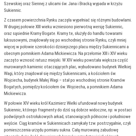
Szewskiej oraz Siennej z ulicami św. Jana i Bracką wypada w krzyżu
Sukiennic.
Z czasem powierzchnia Rynku zaczęła wypełniać się różnymi budowlami.
W drugiej połowie XIII wieku wzniesiono pierwotną wersję Sukiennic,
oraz sąsiednie Kramy Bogate. Kramy te, służyły do handlu towarami
luksusowymi, znajdowały się po wschodniej stronie Rynku, czyli mniej
więcej w połowie szerokości dzisiejszego placu między Sukiennicami a
obecnym pomnikiem Adama Mickiewicza. Na przełomie XIII i XIV wieku
zaczęto wznosić ratusz miejski. W XIV wieku powstała większa część
murowanych kamienic otaczających plac, wybudowano budynek Wielkiej
Wagi, który znajdował się między Sukiennicami, a kościołem św.
Wojciecha, budynek Małej Wagi – stał po wschodniej stronie Kramów
Bogatych, pomiędzy kościołem św. Wojciecha, a pomnikiem Adama
Mickiewicza.
W połowie XIV wieku król Kazimierz Wielki ufundował nowy budynek
Sukiennic, którego fragmenty do dziś są dobrze widoczne, np: w postaci
podwójnych ostrołukowych arkad, stanowiących północne i południowe
wejście. Ciąg kramów w Sukiennicach zamykały tzw. postrzygalnie, czyli
pomieszczenia urzędu pomiaru sukna. Całą murowaną zabudowę