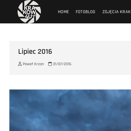
Przejdź
krakow4u.pl
ZDJĘCIA KRAKOWA, ZABYTKI KRAKOWA, KOŚCIOŁY KRAK
do
HOME
FOTOBLOG
ZDJĘCIA KRA
treści
Lipiec 2016
Paweł Krzan
31/07/2016