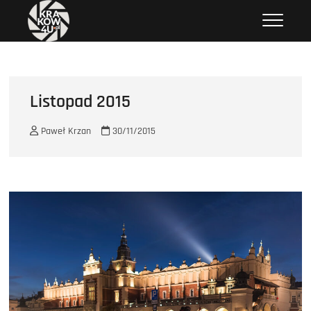
Przejdź
krakow4u.pl
ZDJĘCIA KRAKOWA, ZABYTKI KRAKOWA, KOŚCIOŁY KRAKOWA
do
treści
Listopad 2015
Paweł Krzan
30/11/2015