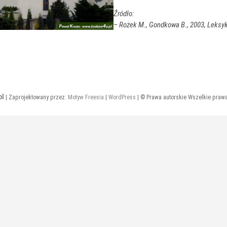
Źródło:
– Rożek M., Gondkowa B., 2003, Leksyk
pl
| Zaprojektowany przez:
Motyw Freesia
|
WordPress
| © Prawa autorskie Wszelkie praw