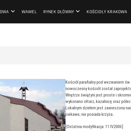
OWA
KOWA
WAWEL
RYNEK GŁÓWNY
KOŚCIOŁY KRAKOWA
Kościół parafialny pod wezwaniem św.
nowoczesny kościół został zaprojek
Wnętrze świątyni jest proste i skrom
wykonano ołtarz, kazalnicę oraz półec
Lokalnym dziełem jest zawieszona nad
ciekawe, nie posiada krzyża…
[Ostatnia modyfikacja: 11.IV.2006]