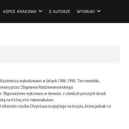
KOPCE KRAKOWA
O AUTORZE
WYDRUKI
 Kazimierza wybudowano w latach 1986-1990. Ten niewielki,
towany przez Zbigniewa Radziewanowskiego.
ne. Wyposażenie wykonano w drewnie: z cienkich prostych desek
zkę na której stoi tabernakulum.
 ołtarzem rzeźba Chrystusa rozpiętego na krzyżu, która jednak co