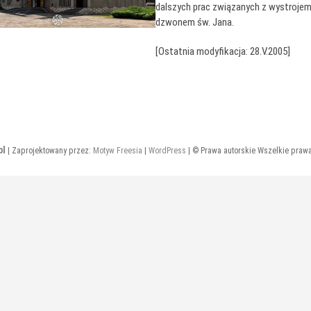
dalszych prac związanych z wystroje
dzwonem św. Jana.
[Ostatnia modyfikacja: 28.V.2005]
pl
| Zaprojektowany przez:
Motyw Freesia
|
WordPress
| © Prawa autorskie Wszelkie praw