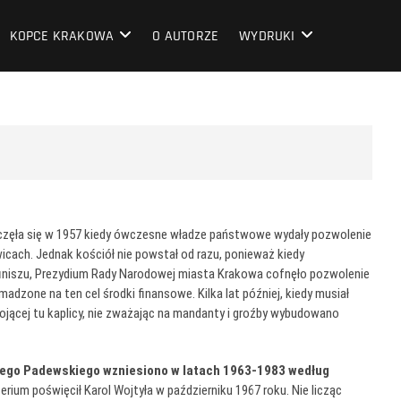
KOPCE KRAKOWA
O AUTORZE
WYDRUKI
oczęła się w 1957 kiedy ówczesne władze państwowe wydały pozwolenie
ach. Jednak kościół nie powstał od razu, ponieważ kiedy
finiszu, Prezydium Rady Narodowej miasta Krakowa cofnęło pozwolenie
madzone na ten cel środki finansowe. Kilka lat później, kiedy musiał
jącej tu kaplicy, nie zważając na mandanty i groźby wybudowano
iego Padewskiego wzniesiono w latach 1963-1983 według
terium poświęcił Karol Wojtyła w październiku 1967 roku. Nie licząc