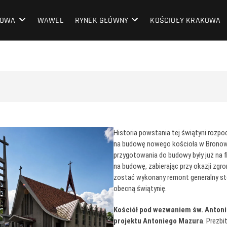
OWA
KOWA
WAWEL
RYNEK GŁÓWNY
KOŚCIOŁY KRAKOWA
Historia powstania tej świątyni rozp
na budowę nowego kościoła w Bronowic
przygotowania do budowy były już na 
na budowę, zabierając przy okazji zgro
zostać wykonany remont generalny sto
obecną świątynię.
Kościół pod wezwaniem św. Anton
projektu Antoniego Mazura
. Prezbi