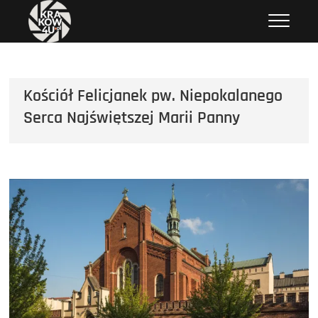
Przejdź
krakow4u.pl
ZDJĘCIA KRAKOWA, ZABYTKI KRAKOWA, KOŚCIOŁY KRAKOWA
do
treści
Kościół Felicjanek pw. Niepokalanego
Serca Najświętszej Marii Panny