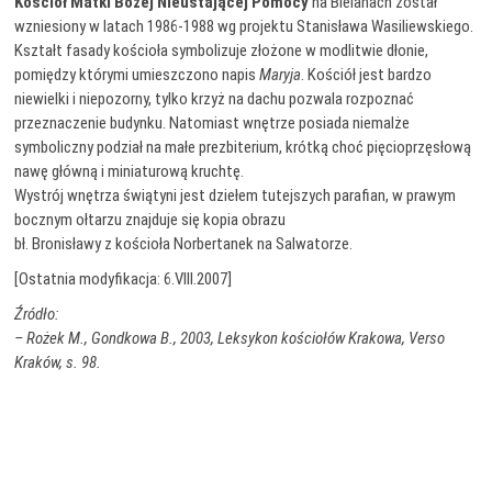
Kościół Matki Bożej Nieustającej Pomocy
na Bielanach został
wzniesiony w latach 1986-1988 wg projektu Stanisława Wasiliewskiego.
Kształt fasady kościoła symbolizuje złożone w modlitwie dłonie,
pomiędzy którymi umieszczono napis
Maryja
. Kościół jest bardzo
niewielki i niepozorny, tylko krzyż na dachu pozwala rozpoznać
przeznaczenie budynku. Natomiast wnętrze posiada niemalże
symboliczny podział na małe prezbiterium, krótką choć pięcioprzęsłową
nawę główną i miniaturową kruchtę.
Wystrój wnętrza świątyni jest dziełem tutejszych parafian, w prawym
bocznym ołtarzu znajduje się kopia obrazu
bł. Bronisławy z kościoła Norbertanek na Salwatorze.
[Ostatnia modyfikacja: 6.VIII.2007]
Źródło:
– Rożek M., Gondkowa B., 2003, Leksykon kościołów Krakowa, Verso
Kraków, s. 98.