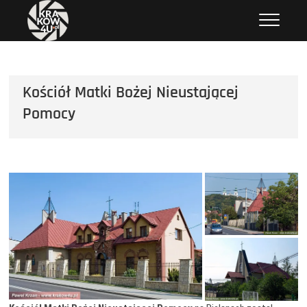
Przejdź
krakow4u.pl
ZDJĘCIA KRAKOWA, ZABYTKI KRAKOWA, KOŚCIOŁY KRAKOWA
do
treści
Kościół Matki Bożej Nieustającej
Pomocy