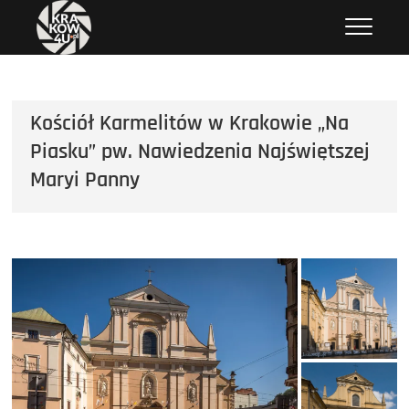
Przejdź
krakow4u.pl
ZDJĘCIA KRAKOWA, ZABYTKI KRAKOWA, KOŚCIOŁY KRAKOWA
do
treści
Kościół Karmelitów w Krakowie „Na
Piasku” pw. Nawiedzenia Najświętszej
Maryi Panny