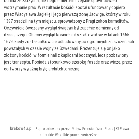
Dunina ze Skrzynna, ale i jego śmiertelne zejście spowodowało
wstrzymanie prac. W rezultacie kościół został ufundowany dopiero
przez Władysława Jagiełłę i jego pierwszą żonę Jadwigę, którzy w roku
1397 osadzili na tym miejscu, sprowadzony z Pragi zakon karmelitów.
Oczywiście ówczesny wygląd świątyni był zupełnie odmienny od
dzisiejszego. Obecny wygląd kościoła ukształtował się w latach 1655-
1679, kiedy został całkowicie odbudowany po ogromnych zniszczeniach
powstałych w czasie wojny ze Szwedami. Prezentuje się on jako
złożony kościół w formie hali z kaplicami bocznymi, lecz pozbawiony
jest transeptu. Posiada stosunkowo szeroką fasadę oraz wieże, przez
co tworzy wyraźną bryłę architektoniczną.
krakow4u.pl
| Zaprojektowany przez:
Motyw Freesia
|
WordPress
| © Prawa
autorskie Wszelkie prawa zastrzeżone