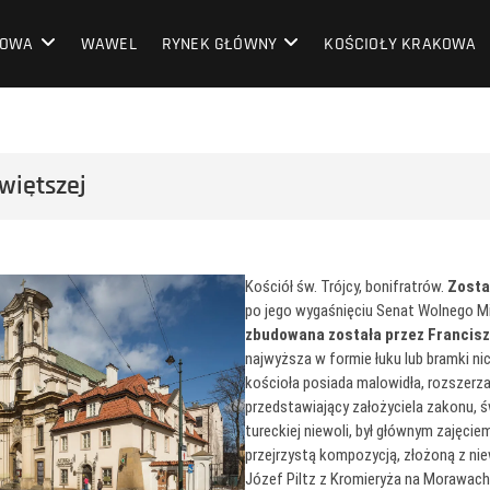
OWA
KOWA
WAWEL
RYNEK GŁÓWNY
KOŚCIOŁY KRAKOWA
więtszej
Kościół św. Trójcy, bonifratrów.
Zosta
po jego wygaśnięciu Senat Wolnego Mi
zbudowana została przez Francisz
najwyższa w formie łuku lub bramki nic
kościoła posiada malowidła, rozszerza
przedstawiający założyciela zakonu, 
tureckiej niewoli, był głównym zajęciem 
przejrzystą kompozycją, złożoną z nie
Józef Piltz z Kromieryża na Morawach