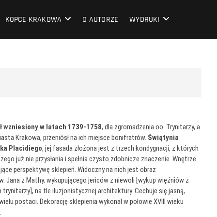
KOPCE KRAKOWA
O AUTORZE
WYDRUKI
ł wzniesiony w latach 1739-1758
, dla zgromadzenia oo. Trynitarzy, a
asta Krakowa, przeniósł na ich miejsce bonifratrów.
Świątynia
ka Placidiego
, jej fasada złożona jest z trzech kondygnacji, z których
zego już nie przysłania i spełnia czysto zdobnicze znaczenie. Wnętrze
jące perspektywę sklepień. Widoczny na nich jest obraz
św. Jana z Mathy, wykupującego jeńców z niewoli [wykup więźniów z
trynitarzy], na tle iluzjonistycznej architektury. Cechuje się jasną,
wielu postaci. Dekorację sklepienia wykonał w połowie XVIII wieku
.