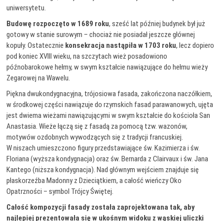
uniwersytetu.
Budowę rozpoczęto w 1689 roku
, sześć lat później budynek był już
gotowy w stanie surowym – chociaż nie posiadał jeszcze głównej
kopuły. Ostatecznie
konsekracja nastąpiła w 1703 roku
, lecz dopiero
pod koniec XVIII wieku, na szczytach wież posadowiono
późnobarokowe hełmy, w swym kształcie nawiązujące do hełmu wieży
Zegarowej na Wawelu.
Piękna dwukondygnacyjna, trójosiowa fasada, zakończona naczółkiem,
w środkowej części nawiązuje do rzymskich fasad parawanowych, ujęta
jest dwiema wieżami nawiązującymi w swym kształcie do kościoła San
Anastasia. Wieże łączą się z fasadą za pomocą tzw. wazonów,
motywów ozdobnych wywodzących się z tradycji francuskiej.
W niszach umieszczono figury przedstawiające św. Kazimierza i św.
Floriana (wyższa kondygnacja) oraz św. Bernarda z Clairvaux i św. Jana
Kantego (niższa kondygnacja). Nad głównym wejściem znajduje się
płaskorzeźba Madonny z Dzieciątkiem, a całość wieńczy Oko
Opatrzności – symbol Trójcy Świętej.
Całość kompozycji fasady została zaprojektowana tak, aby
najlepiej prezentowała się w ukośnym widoku z wąskiej uliczki