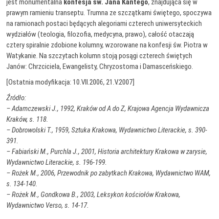
jest monumentalna
konfesja św. Jana Kantego
, znajdująca się w
prawym ramieniu transeptu. Trumna ze szczątkami świętego, spoczywa
na ramionach postaci będących alegoriami czterech uniwersyteckich
wydziałów (teologia, filozofia, medycyna, prawo), całość otaczają
cztery spiralnie zdobione kolumny, wzorowane na konfesji św. Piotra w
Watykanie. Na szczytach kolumn stoją posągi czterech świętych
Janów: Chrzciciela, Ewangelisty, Chryzostoma i Damasceńskiego.
[Ostatnia modyfikacja: 10.VII.2006, 21.V.2007]
Źródło:
– Adamczewski J., 1992, Kraków od A do Z, Krajowa Agencja Wydawnicza
Kraków, s. 118.
– Dobrowolski T., 1959, Sztuka Krakowa, Wydawnictwo Literackie, s. 390-
391.
– Fabiański M., Purchla J., 2001, Historia architektury Krakowa w zarysie,
Wydawnictwo Literackie, s. 196-199.
– Rożek M., 2006, Przewodnik po zabytkach Krakowa, Wydawnictwo WAM,
s. 134-140.
– Rożek M., Gondkowa B., 2003, Leksykon kościołów Krakowa,
Wydawnictwo Verso, s. 14-17.