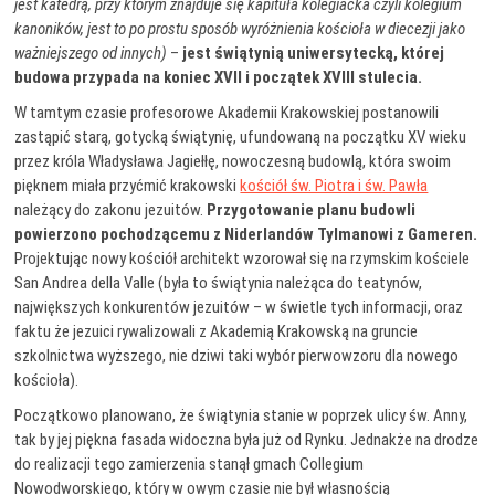
jest katedrą, przy którym znajduje się kapituła kolegiacka czyli kolegium
kanoników, jest to po prostu sposób wyróżnienia kościoła w diecezji jako
ważniejszego od innych)
–
jest świątynią uniwersytecką, której
budowa przypada na koniec XVII i początek XVIII stulecia.
W tamtym czasie profesorowe Akademii Krakowskiej postanowili
zastąpić starą, gotycką świątynię, ufundowaną na początku XV wieku
przez króla Władysława Jagiełłę, nowoczesną budowlą, która swoim
pięknem miała przyćmić krakowski
kościół św. Piotra i św. Pawła
należący do zakonu jezuitów.
Przygotowanie planu budowli
powierzono pochodzącemu z Niderlandów Tylmanowi z Gameren.
Projektując nowy kościół architekt wzorował się na rzymskim kościele
San Andrea della Valle (była to świątynia należąca do teatynów,
największych konkurentów jezuitów – w świetle tych informacji, oraz
faktu że jezuici rywalizowali z Akademią Krakowską na gruncie
szkolnictwa wyższego, nie dziwi taki wybór pierwowzoru dla nowego
kościoła).
Początkowo planowano, że świątynia stanie w poprzek ulicy św. Anny,
tak by jej piękna fasada widoczna była już od Rynku. Jednakże na drodze
do realizacji tego zamierzenia stanął gmach Collegium
Nowodworskiego, który w owym czasie nie był własnością