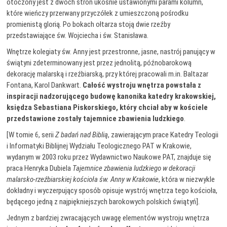
otoczony jest z dwóch stron ukośnie ustawionymi parami kolumn,
które wieńczy przerwany przyczółek z umieszczoną pośrodku
promienistą glorią. Po bokach ołtarza stoją dwie rzeźby
przedstawiające św. Wojciecha i św. Stanisława.
Wnętrze kolegiaty św. Anny jest przestronne, jasne, nastrój panujący w
świątyni zdeterminowany jest przez jednolitą, późnobarokową
dekorację malarską i rzeźbiarską, przy której pracowali m.in. Baltazar
Fontana, Karol Dankwart.
Całość wystroju wnętrza powstała z
inspiracji nadzorującego budowę kanonika katedry krakowskiej,
księdza Sebastiana Piskorskiego, który chciał aby w kościele
przedstawione zostały tajemnice zbawienia ludzkiego
.
[W tomie 6, serii
Z badań nad Biblią
, zawierającym prace Katedry Teologii
i Informatyki Biblijnej Wydziału Teologicznego PAT w Krakowie,
wydanym w 2003 roku przez Wydawnictwo Naukowe PAT, znajduje się
praca Henryka Dubiela
Tajemnice zbawienia ludzkiego w dekoracji
malarsko-rzeźbiarskiej kościoła św. Anny w Krakowie
, która w niezwykle
dokładny i wyczerpujący sposób opisuje wystrój wnętrza tego kościoła,
będącego jedną z najpiękniejszych barokowych polskich świątyń].
Jednym z bardziej zwracających uwagę elementów wystroju wnętrza