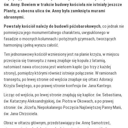
św. Anny. Bowiem w trakcie budowy kościoła nie istniały jeszcze
Planty, a obecna ulica św. Anny była zamknięta murami
obronnymi.
Powstały kościół należy do budowli późobarokowych
, co jednak nie
pomniejsza jego monumentalnego charakteru, uwypuklonego w
fasadzie o mocnych kolumnach i potężnych gzymsach, tworzących
harmonijną i pełną wyrazu całość.
Ten jednonawowy kościół wzniesiony jest na planie krzyża, w miejscu
przecięcia się transeptu z nawą znajduje się kopuła z latarnią,
natomiast nawa otoczona jest wieńcem kaplic (po trzy z każdej
strony), pomiędzy którymi również istnieje połączenie. W ramionach
transeptu, po lewej stronie od wejścia znajduje się ołtarz Adoracji
Krzyża Świętego, a po prawej stronie konfesja św. Jana Kantego.
Licząc od wejścia, po lewej stronie znajdują się kaplice: św. Sebastiana,
św. Katarzyny Aleksandryjskiej, św. Piotra w Okowach, a po prawej
stronie: św. Józefa, Niepokalanego Poczęcia Najświętszej Panny Marii,
św. Jana Chrzciciela.
Obraz w ołtarzu głównym, przedstawiający św. Annę Samotrzeć,