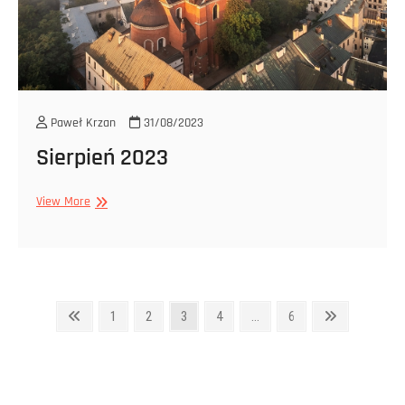
Paweł Krzan
31/08/2023
Sierpień 2023
Sierpień
View More
2023
Stronicowanie
Poprzednia
Strona
Strona
Strona
Strona
Strona
Następna
1
2
3
4
…
6
strona
strona
wpisów